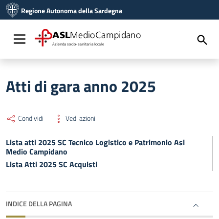
Vai ai contenuti
Regione Autonoma della Sardegna
Vai al menu di navigazione
Vai al footer
ASL
MedioCampidano
Toggle navigation
Azienda socio-sanitaria locale
Atti di gara anno 2025
Condividi
Vedi azioni
Lista atti 2025 SC Tecnico Logistico e Patrimonio Asl
Medio Campidano
Lista Atti 2025 SC Acquisti
INDICE DELLA PAGINA