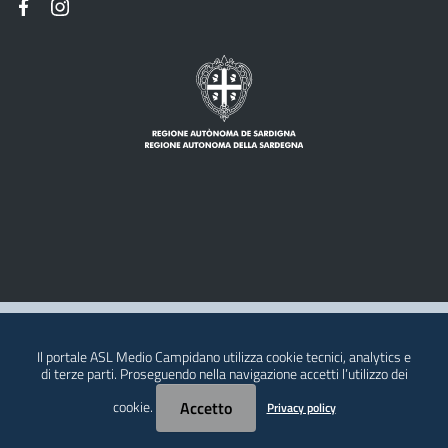
Note legali
Il portale ASL Medio Campidano utilizza cookie tecnici, analytics e
Privacy policy
di terze parti. Proseguendo nella navigazione accetti l’utilizzo dei
Contatti
cookie.
Accetto
Privacy policy
© 2026 Regione Autonoma della Sardegna