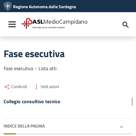
Vai ai contenuti
Regione Autonoma della Sardegna
Vai al menu di navigazione
Vai al footer
ASL
MedioCampidano
Toggle navigation
Azienda socio-sanitaria locale
Fase esecutiva
Fase esecutiva – Lista atti
Condividi
Vedi azioni
Collegio consultivo tecnico
INDICE DELLA PAGINA