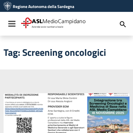
Vai ai contenuti
Regione Autonoma della Sardegna
Vai al menu di navigazione
Vai al footer
ASL
MedioCampidano
Toggle navigation
Azienda socio-sanitaria locale
Tag:
Screening oncologici