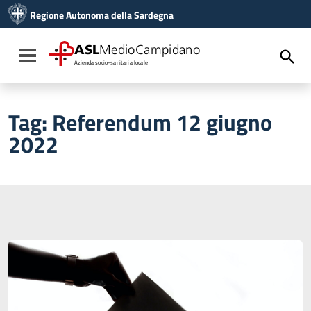
Vai ai contenuti
Regione Autonoma della Sardegna
Vai al menu di navigazione
Vai al footer
ASL
MedioCampidano
Toggle navigation
Azienda socio-sanitaria locale
Tag:
Referendum 12 giugno
2022