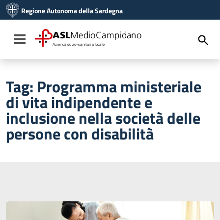
Vai ai contenuti
Regione Autonoma della Sardegna
Vai al menu di navigazione
Vai al footer
ASL
MedioCampidano
Toggle navigation
Azienda socio-sanitaria locale
Tag:
Programma ministeriale
di vita indipendente e
inclusione nella società delle
persone con disabilità