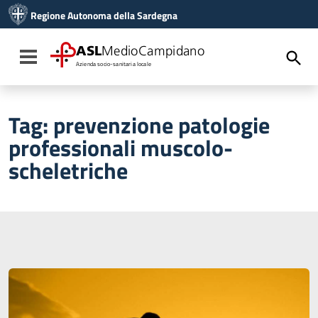
Vai ai contenuti
Regione Autonoma della Sardegna
Vai al menu di navigazione
Vai al footer
ASL
MedioCampidano
Toggle navigation
Azienda socio-sanitaria locale
Tag:
prevenzione patologie
professionali muscolo-
scheletriche