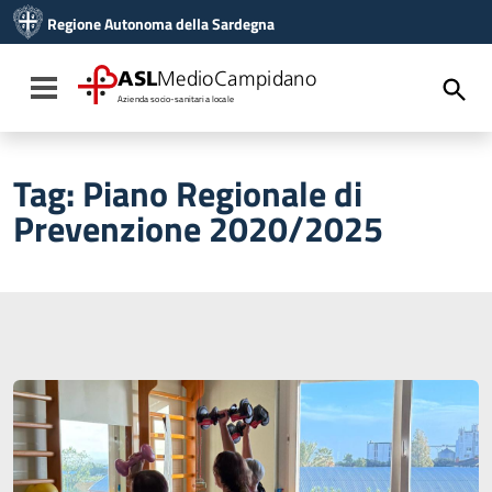
Vai ai contenuti
Regione Autonoma della Sardegna
Vai al menu di navigazione
Vai al footer
ASL
MedioCampidano
Toggle navigation
Azienda socio-sanitaria locale
Tag:
Piano Regionale di
Prevenzione 2020/2025