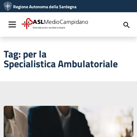
Vai ai contenuti
Regione Autonoma della Sardegna
Vai al menu di navigazione
Vai al footer
ASL
MedioCampidano
Toggle navigation
Azienda socio-sanitaria locale
Tag:
per la
Specialistica Ambulatoriale