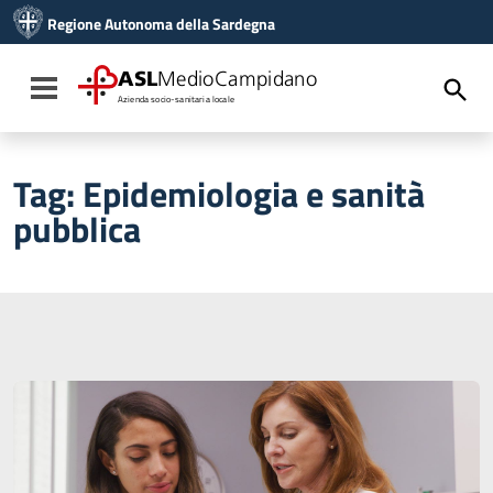
Vai ai contenuti
Regione Autonoma della Sardegna
Vai al menu di navigazione
Vai al footer
ASL
MedioCampidano
Toggle navigation
Azienda socio-sanitaria locale
Tag:
Epidemiologia e sanità
pubblica