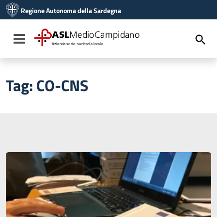
Vai ai contenuti
Regione Autonoma della Sardegna
Vai al menu di navigazione
Vai al footer
ASL
MedioCampidano
Toggle navigation
Azienda socio-sanitaria locale
Tag:
CO-CNS