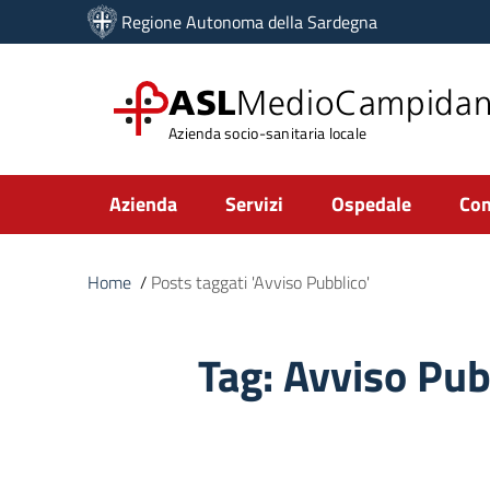
Vai ai contenuti
Regione Autonoma della Sardegna
Vai al menu di navigazione
Vai al footer
ASL
MedioCampida
Azienda socio-sanitaria locale
Submenu
Azienda
Servizi
Ospedale
Com
Home
/
Posts taggati 'Avviso Pubblico'
Tag:
Avviso Pub