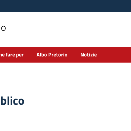
no
e fare per
Albo Pretorio
Notizie
blico