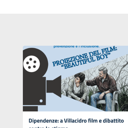
Dipendenze: a Villacidro film e dibattito