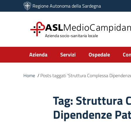
Vai ai contenuti
Regione Autonoma della Sardegna
Vai al menu di navigazione
Vai al footer
ASL
MedioCampida
Azienda socio-sanitaria locale
Submenu
Azienda
Servizi
Ospedale
Com
Home
/
Posts taggati 'Struttura Complessa Dipendenze
Tag:
Struttura 
Dipendenze Pat