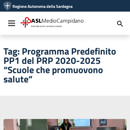
Vai ai contenuti
Regione Autonoma della Sardegna
Vai al menu di navigazione
Vai al footer
ASL
MedioCampidano
Toggle navigation
Azienda socio-sanitaria locale
Tag:
Programma Predefinito
PP1 del PRP 2020-2025
“Scuole che promuovono
salute”