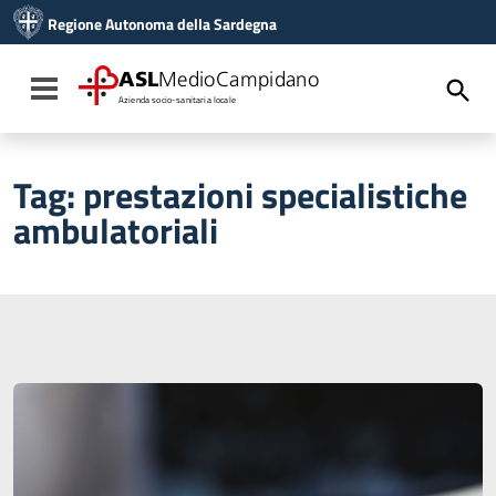
Vai ai contenuti
Regione Autonoma della Sardegna
Vai al menu di navigazione
Vai al footer
ASL
MedioCampidano
Toggle navigation
Azienda socio-sanitaria locale
Tag:
prestazioni specialistiche
ambulatoriali