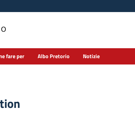
no
e fare per
Albo Pretorio
Notizie
tion