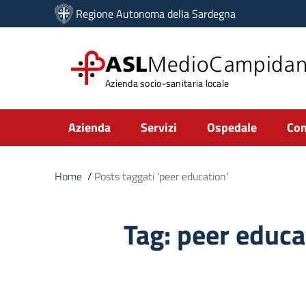
Vai ai contenuti
Regione Autonoma della Sardegna
Vai al menu di navigazione
Vai al footer
ASL
MedioCampida
Azienda socio-sanitaria locale
Submenu
Azienda
Servizi
Ospedale
Com
Home
/
Posts taggati 'peer education'
Tag:
peer educa