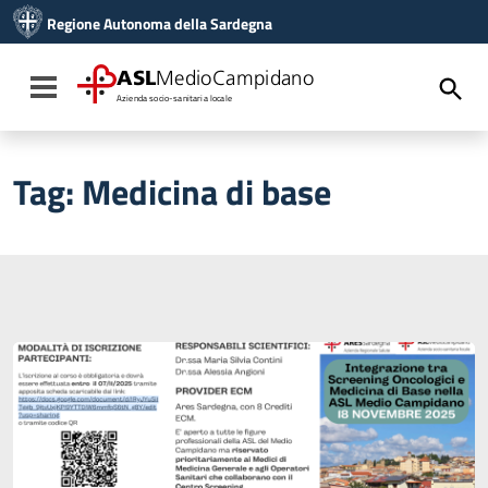
Vai ai contenuti
Regione Autonoma della Sardegna
Vai al menu di navigazione
Vai al footer
ASL
MedioCampidano
Toggle navigation
Azienda socio-sanitaria locale
Tag:
Medicina di base