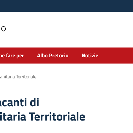
no
e fare per
Albo Pretorio
Notizie
itaria Territoriale'
acanti di
aria Territoriale