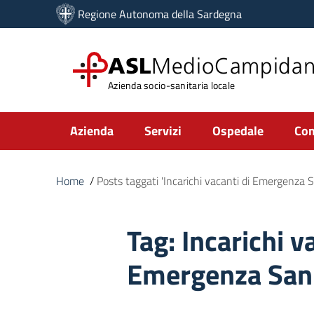
Vai ai contenuti
Regione Autonoma della Sardegna
Vai al menu di navigazione
Vai al footer
ASL
MedioCampida
Azienda socio-sanitaria locale
Submenu
Azienda
Servizi
Ospedale
Com
Home
/
Posts taggati 'Incarichi vacanti di Emergenza San
Tag:
Incarichi v
Emergenza Sanit