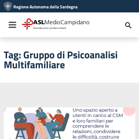
Vai ai contenuti
Regione Autonoma della Sardegna
Vai al menu di navigazione
Vai al footer
ASL
MedioCampidano
Toggle navigation
Azienda socio-sanitaria locale
Tag:
Gruppo di Psicoanalisi
Multifamiliare