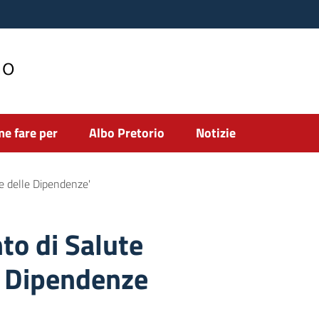
no
e fare per
Albo Pretorio
Notizie
e delle Dipendenze'
to di Salute
e Dipendenze