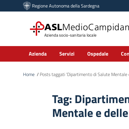
Vai ai contenuti
Regione Autonoma della Sardegna
Vai al menu di navigazione
Vai al footer
ASL
MedioCampida
Azienda socio-sanitaria locale
Submenu
Azienda
Servizi
Ospedale
Com
Home
/
Posts taggati 'Dipartimento di Salute Mentale 
Tag:
Dipartimen
Mentale e dell