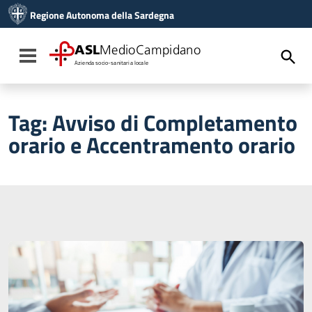
Vai ai contenuti
Regione Autonoma della Sardegna
Vai al menu di navigazione
Vai al footer
ASL
MedioCampidano
Toggle navigation
Azienda socio-sanitaria locale
Tag:
Avviso di Completamento
orario e Accentramento orario